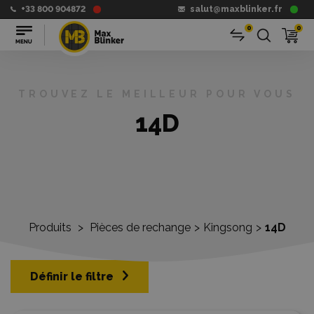
+33 800 904872
salut@maxblinker.fr
0
0
TROUVEZ LE MEILLEUR POUR VOUS
14D
Produits
>
Pièces de rechange
>
Kingsong
>
14D
Définir le filtre