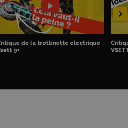
›
ritique de la trottinette électrique
Critiq
sett 9+
VSETT