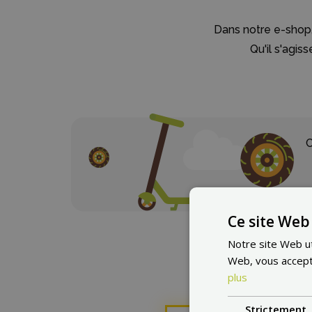
Dans notre e-shop,
Qu'il s'agis
C
Ce site Web 
Notre site Web uti
Web, vous accepte
plus
Strictement