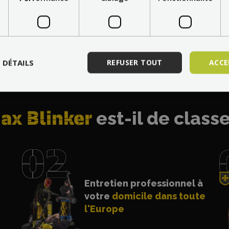
ns d'autres pays :
Cho
S DÉTAILS
REFUSER TOUT
ACCE
ax Blinker
est-il de class
Entretien professionnel à
votre
domicile dans toute
l'Europe