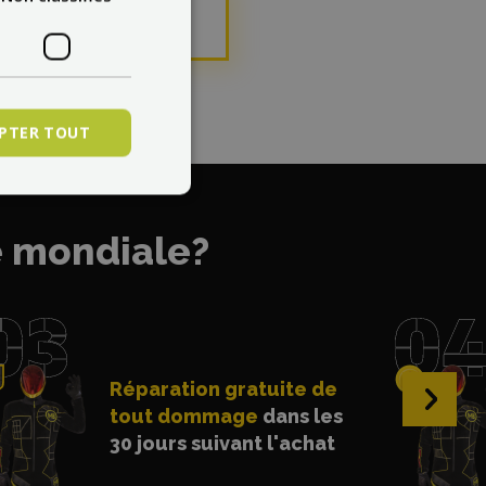
isissez
PTER TOUT
e mondiale?
Réparation gratuite de
›
tout dommage
dans les
30 jours suivant l'achat