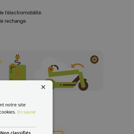
 l'électromobilité.
 de rechange.
s.
×
nt notre site
 cookies.
En savoir
Non classifiés