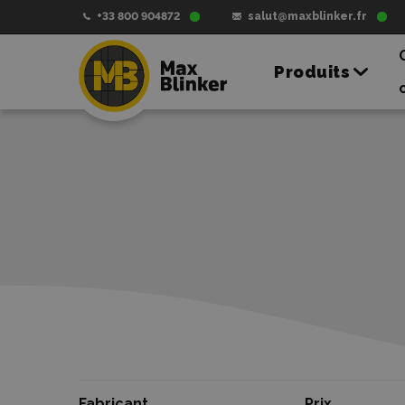
+33 800 904872
salut@maxblinker.fr
Produits
Fabricant
Prix