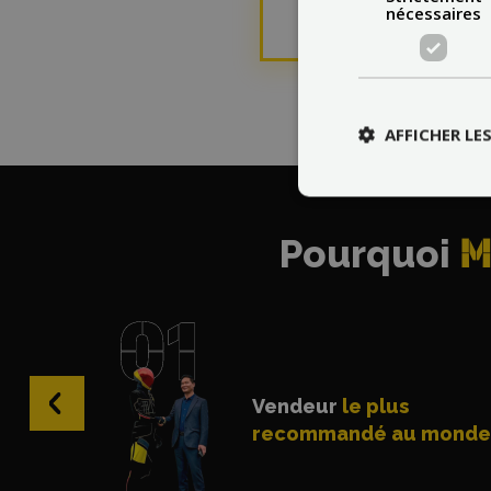
nécessaires
Cette page da
AFFICHER LE
Pourquoi
M
‹
Vendeur
le plus
recommandé au monde