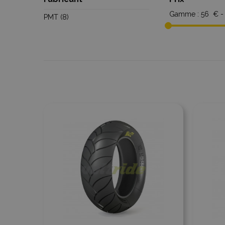
Gamme :
56 € -
PMT
(8)
Ajouter à la comparaison
Ajout