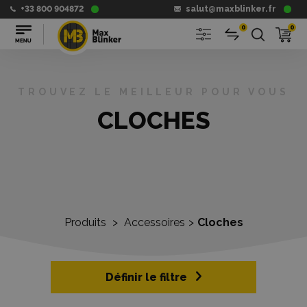
+33 800 904872
salut@maxblinker.fr
0
0
TROUVEZ LE MEILLEUR POUR VOUS
CLOCHES
Produits
>
Accessoires
>
Cloches
Définir le filtre