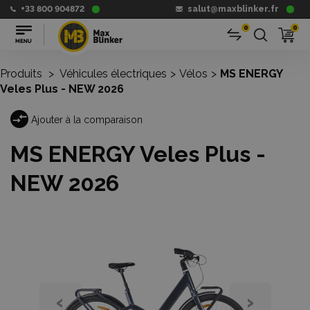
+33 800 904872
salut@maxblinker.fr
0
0
Produits
>
Véhicules électriques
>
Vélos
>
MS ENERGY
Veles Plus - NEW 2026
Ajouter à la comparaison
MS ENERGY Veles Plus -
NEW 2026
‹
›