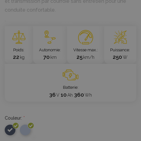
et transmission par courroie sans entretien pour une
conduite confortable.
`
Poids
Autonomie
Vitesse max.
Puissance
22
70
25
250
kg
km
km/h
W
Batterie
36
10
360
V
Ah
Wh
Couleur:
*