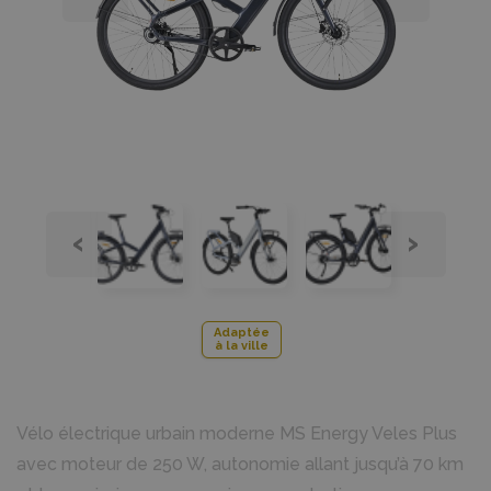
‹
›
Adaptée
à la ville
Vélo électrique urbain moderne MS Energy Veles Plus
avec moteur de 250 W, autonomie allant jusqu’à 70 km