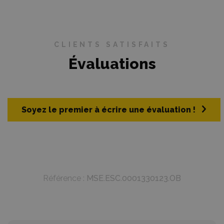
CLIENTS SATISFAITS
Évaluations
Soyez le premier à écrire une évaluation !
Référence :
MSE.ESC.0001330123.OB