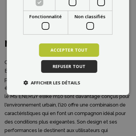
Fonctionnalité
Non classifiés
Notre évaluation
ACCEPTER TOUT
Comparé aux autres modèles de la gamme MS
REFUSER TOUT
ENERGY, le Streetflex i20 se distingue par sa
polyvalence et son design, qui convient à un large
AFFICHER LES DÉTAILS
éventail d'utilisateurs. Alors que des modèles comme
le MS ENERGY eBike m10 sont davantage conçus pour
l'environnement urbain, l'i20 offre une combinaison de
caractéristiques qui en font un compagnon idéal pour
des conditions plus exigeantes. Son design et ses
performances le destinent aux utilisateurs qui