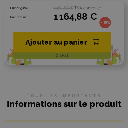
1 364,88 €
TVA comprise
Prix original
1 164,88 €
Prix réduit
- 15%
Ajouter au panier
En stock
TOUS LES IMPORTANTS
Informations sur le produit