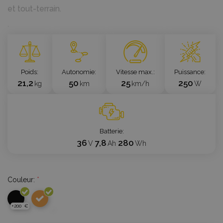
et tout-terrain.
`
Poids
Autonomie
Vitesse max.
Puissance
21,2
50
25
250
kg
km
km/h
W
Batterie
36
7,8
280
V
Ah
Wh
Couleur:
*
+200 €