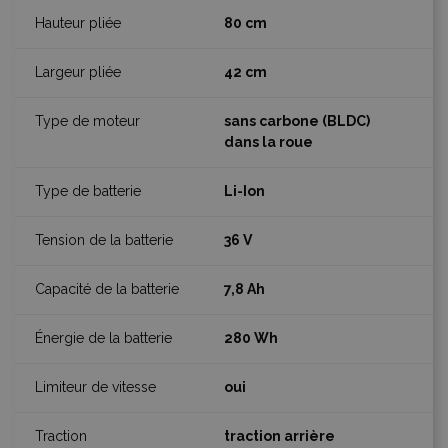
80 cm
42 cm
sans carbone (BLDC)
dans la roue
Li-Ion
36 V
7,8 Ah
280 Wh
oui
traction arrière