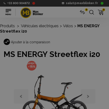
+33 800 904872
salut@maxblinker.fr
0
0
Produits
>
Véhicules électriques
>
Vélos
>
MS ENERGY
Streetflex i20
Ajouter à la comparaison
MS ENERGY Streetflex i20
jusqu'à
-15%
‹
›