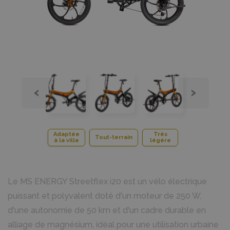
‹
›
Adaptée
Très
Tout-terrain
à la ville
légère
Le MS ENERGY Streetflex i20 est un vélo électrique
puissant et polyvalent doté d'un moteur de 250 W,
d'une autonomie de 50 km et d'un cadre durable en
alliage de magnésium, idéal pour une utilisation urbaine