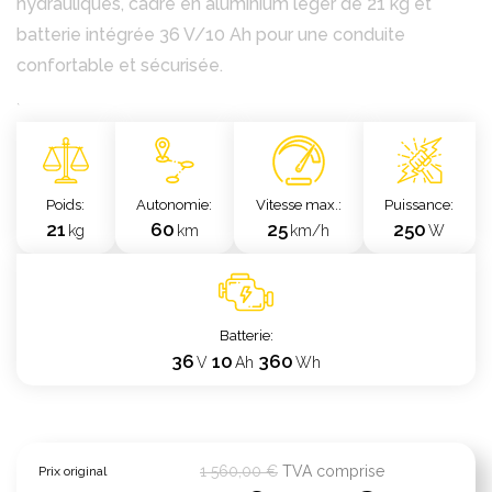
hydrauliques, cadre en aluminium léger de 21 kg et
batterie intégrée 36 V/10 Ah pour une conduite
confortable et sécurisée.
`
Poids
Autonomie
Vitesse max.
Puissance
21
60
25
250
kg
km
km/h
W
Batterie
36
10
360
V
Ah
Wh
1 560,00 €
TVA comprise
Prix original