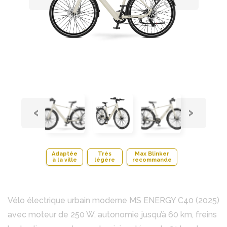
‹
›
Adaptée
Très
Max Blinker
à la ville
légère
recommande
Vélo électrique urbain moderne MS ENERGY C40 (2025)
avec moteur de 250 W, autonomie jusqu’à 60 km, freins