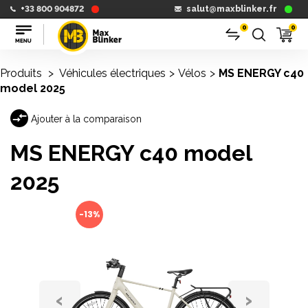
+33 800 904872
salut@maxblinker.fr
0
0
Produits
>
Véhicules électriques
>
Vélos
>
MS ENERGY c40
model 2025
Ajouter à la comparaison
MS ENERGY c40 model
2025
-13%
‹
›