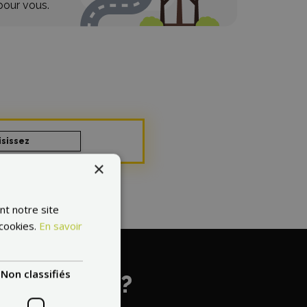
pour vous.
isissez
×
nt notre site
 cookies.
En savoir
Non classifiés
e mondiale?