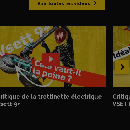
Voir toutes les vidéos
›
ritique de la trottinette électrique
Critiq
sett 9+
VSETT