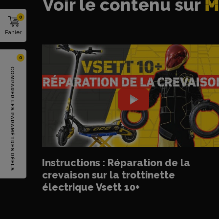
Voir le contenu sur
M
0
Panier
0
COMPARER LES PARAMÈTRES RÉELS
‹
Instructions : Réparation de la
crevaison sur la trottinette
électrique Vsett 10+