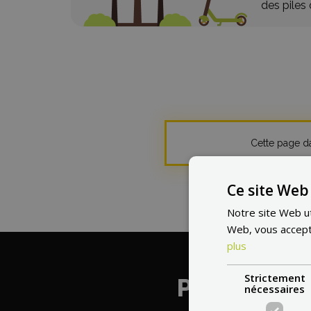
des piles
Cette page da
Ce site Web 
Notre site Web uti
Web, vous accepte
plus
Strictement
Pourquoi
M
nécessaires