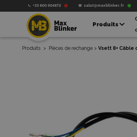
+33 800 904872
salut@maxblinker.fr
Produits
Produits
>
Pièces de rechange
>
Vsett 8+ Câble 