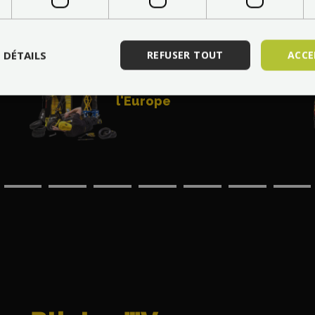
S DÉTAILS
REFUSER TOUT
ACCE
Entretien professionnel à
votre
domicile dans toute
l'Europe