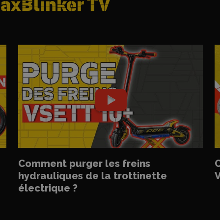
axBlinker TV
Comment purger les freins
C
hydrauliques de la trottinette
V
électrique ?