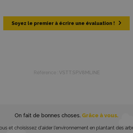
Soyez le premier à écrire une évaluation !
Référence :
VSTT.SP.V8MLINE
On fait de bonnes choses.
Grâce à vous.
us et choisissez d'aider l'environnement en plantant des arbr