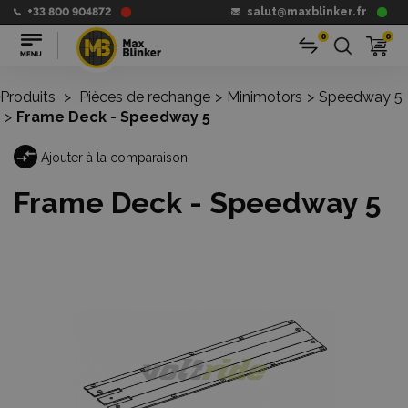
+33 800 904872
salut@maxblinker.fr
0
0
Produits
>
Pièces de rechange
>
Minimotors
>
Speedway 5
>
Frame Deck - Speedway 5
Ajouter à la comparaison
Frame Deck - Speedway 5