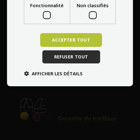
l'Europe
Fonctionnalité
Non classifiés
ACCEPTER TOUT
Réparation gratuite
de tout dommage
REFUSER TOUT
dans les 30 jours
suivant l'achat
AFFICHER LES DÉTAILS
Garantie du meilleur
prix
avec en égalisant
une offre moins chère