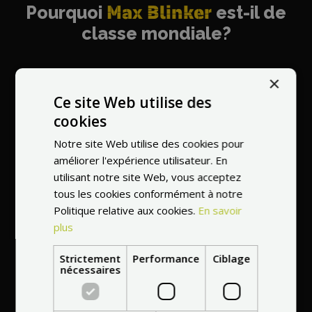
Pourquoi
Max Blinker
est-il de
classe mondiale?
×
Ce site Web utilise des
Vendeur
le plus
cookies
recommandé au
Notre site Web utilise des cookies pour
monde
améliorer l'expérience utilisateur. En
utilisant notre site Web, vous acceptez
tous les cookies conformément à notre
Politique relative aux cookies.
En savoir
plus
Strictement
Performance
Ciblage
Entretien
nécessaires
professionnel à votre
domicile dans toute