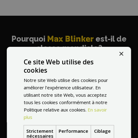
Pourquoi
Max Blinker
est-il de
classe mondiale?
×
Ce site Web utilise des
cookies
Notre site Web utilise des cookies pour
Vendeur
le plus
améliorer l'expérience utilisateur. En
recommandé au
utilisant notre site Web, vous acceptez
monde
tous les cookies conformément à notre
Politique relative aux cookies.
En savoir
plus
Strictement
Performance
Ciblage
nécessaires