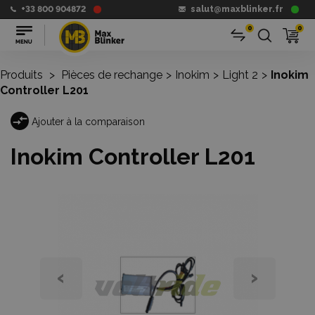
+33 800 904872
salut@maxblinker.fr
0
0
Produits
>
Pièces de rechange
>
Inokim
>
Light 2
>
Inokim
Controller L201
Ajouter à la comparaison
Inokim Controller L201
‹
›